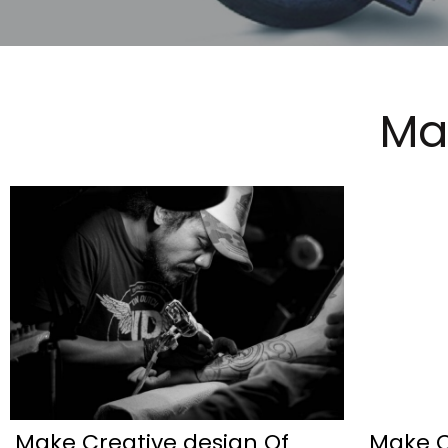
Ma
Make Creative design Of
Make C