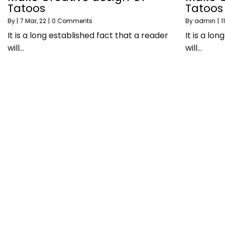
Tatoos
Tatoos
By
|
7
Mar, 22
|
0 Comments
By
admin
|
11
It is a long established fact that a reader
It is a lo
will…
will…