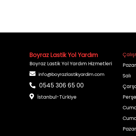
Boyraz Lastik Yol Yardım
Çalış
Boyraz Lastik Yol Yardım Hizmetleri
Paza
info@boyrazlastikyardim.com
Sal
0545 306 65 00
Çarş
İstanbul-Türkiye
Perş
Cum
Cuma
Paz