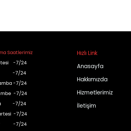
ma Saatlerimiz
Hızlı Link
rtesi -7/24
Anasayfa
ı -7/24
Hakkımızda
amba -7/24
Hizmetlerimiz
embe -7/24
a -7/24
İletişim
rtesi -7/24
ar -7/24